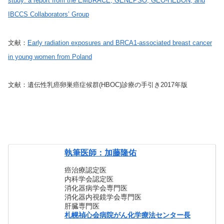
study: a report from the EMBRACE, GENEPSO, GEO-HEBON, and
IBCCS Collaborators’ Group
文献：
Early radiation exposures and BRCA1-associated breast cancer
in young women from Poland
文献：遺伝性乳癌卵巣癌症候群(HBOC)診療の手引き2017年版
執筆医師：加藤隆佑
癌治療認定医
内科学会認定医
消化器病学会専門医
消化器内視鏡学会専門医
肝臓専門医
札幌禎心会病院がん化学療法センター長