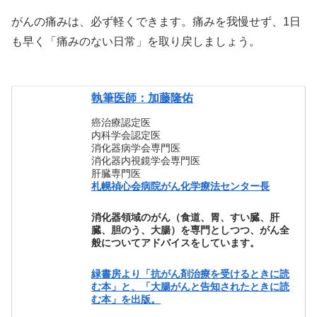
がんの痛みは、必ず軽くできます。痛みを我慢せず、1日
も早く「痛みのない日常」を取り戻しましょう。
執筆医師：加藤隆佑
癌治療認定医
内科学会認定医
消化器病学会専門医
消化器内視鏡学会専門医
肝臓専門医
札幌禎心会病院がん化学療法センター長
消化器領域のがん（食道、胃、すい臓、肝
臓、胆のう、大腸）を専門としつつ、がん全
般についてアドバイスをしています。
緑書房より「抗がん剤治療を受けるときに読
む本」と、「大腸がんと告知されたときに読
む本」を出版。