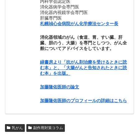
内科学会認定医
消化器病学会専門医
消化器内視鏡学会専門医
肝臓専門医
札幌禎心会病院がん化学療法センター長
消化器領域のがん（食道、胃、すい臓、肝
臓、胆のう、大腸）を専門としつつ、がん全
般についてアドバイスをしています。
緑書房より「抗がん剤治療を受けるときに読
む本」と、「大腸がんと告知されたときに読
む本」を出版。
加藤隆佑医師の論文
加藤隆佑医師のプロフィールの詳細はこちら
乳がん
副作用対策コラム