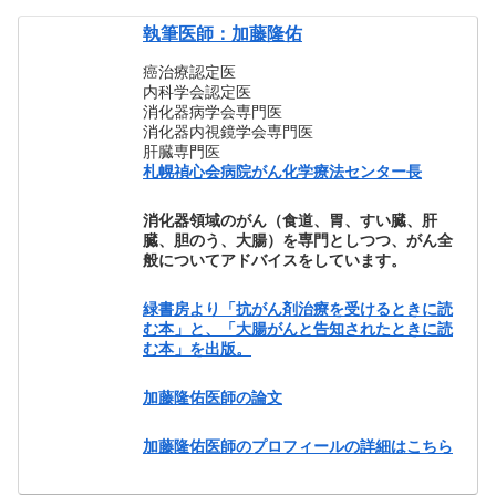
執筆医師：加藤隆佑
癌治療認定医
内科学会認定医
消化器病学会専門医
消化器内視鏡学会専門医
肝臓専門医
札幌禎心会病院がん化学療法センター長
消化器領域のがん（食道、胃、すい臓、肝
臓、胆のう、大腸）を専門としつつ、がん全
般についてアドバイスをしています。
緑書房より「抗がん剤治療を受けるときに読
む本」と、「大腸がんと告知されたときに読
む本」を出版。
加藤隆佑医師の論文
加藤隆佑医師のプロフィールの詳細はこちら